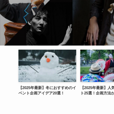
年最新】冬におすすめのイ
【2025年最新】人気の和風イベン
【2
アイデア20選！
ト25選！企画方法から徹底解説！
るイ