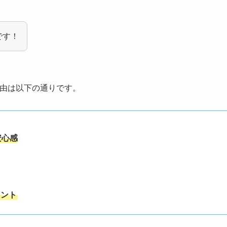
です！
る理由は以下の通りです。
安心感
レント