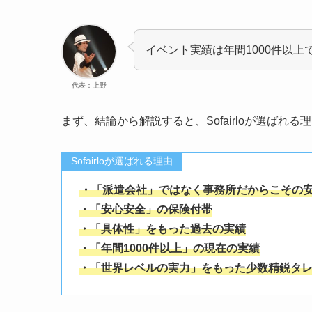
イベント実績は年間1000件以上
代表：上野
まず、結論から解説すると、Sofairloが選ばれ
Sofairloが選ばれる理由
・「派遣会社」ではなく事務所だからこその
・「安心安全」の保険付帯
・「具体性」をもった過去の実績
・「年間1000件以上」の現在の実績
・「世界レベルの実力」をもった少数精鋭タ