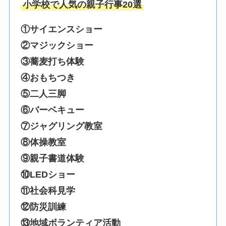
小学校で人気の親子行事20選
①サイエンスショー
②マジックショー
③蕎麦打ち体験
④おもちつき
⑤二人三脚
⑥バーベキュー
⑦ジャグリング教室
⑧体操教室
⑨親子書道体験
⑩LEDショー
⑪社会科見学
⑫防災訓練
⑬地域ボランティア活動