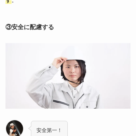
す
。
③安全に配慮する
安全第一！