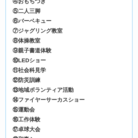
④おもちつき
⑤二人三脚
⑥バーベキュー
⑦ジャグリング教室
⑧体操教室
⑨親子書道体験
⑩LEDショー
⑪社会科見学
⑫防災訓練
⑬地域ボランティア活動
⑭ファイヤーサーカスショー
⑮運動会
⑯工作体験
⑰卓球大会