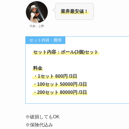
業界最安値！
代表：上野
セット内容・費用
セット内容：ボール(3個)セット
料金
・1セット 600円 /3日
・100セット 50000円 /3日
・200セット 80000円 /3日
※破損してもOK
※保険代込み