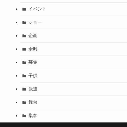
イベント
ショー
企画
余興
募集
子供
派遣
舞台
集客