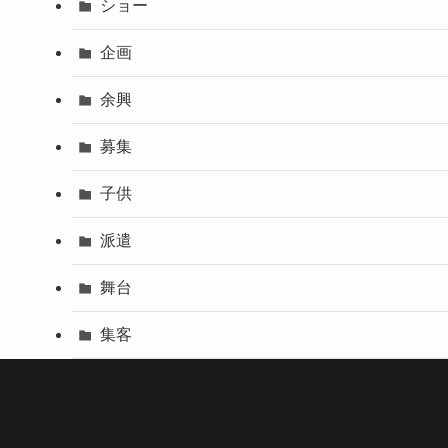
ショー
企画
余興
募集
子供
派遣
舞台
集客