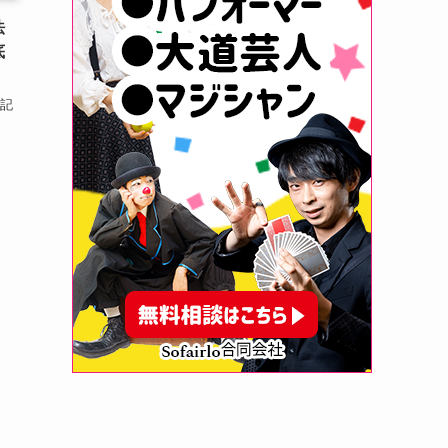
法
底
の記